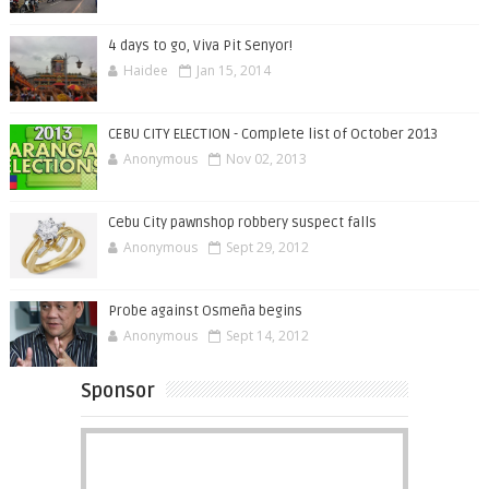
4 days to go, Viva Pit Senyor!
Haidee
Jan 15, 2014
CEBU CITY ELECTION - Complete list of October 2013
Anonymous
Nov 02, 2013
Cebu City pawnshop robbery suspect falls
Anonymous
Sept 29, 2012
Probe against Osmeña begins
Anonymous
Sept 14, 2012
Sponsor