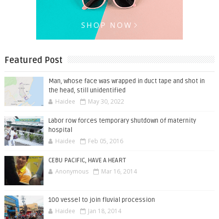
Featured Post
Man, whose face was wrapped in duct tape and shot in
the head, still unidentified
Haidee
May 30, 2022
Labor row forces temporary shutdown of maternity
hospital
Haidee
Feb 05, 2016
CEBU PACIFIC, HAVE A HEART
Anonymous
Mar 16, 2014
100 vessel to join fluvial procession
Haidee
Jan 18, 2014