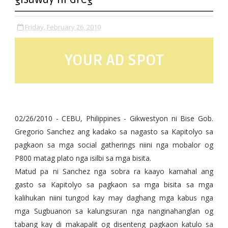
Friday, February 26, 2010
YOUR AD SPOT
02/26/2010 - CEBU, Philippines - Gikwestyon ni Bise Gob.
Gregorio Sanchez ang kadako sa nagasto sa Kapitolyo sa
pagkaon sa mga social gatherings niini nga mobalor og
P800 matag plato nga isilbi sa mga bisita.
Matud pa ni Sanchez nga sobra ra kaayo kamahal ang
gasto sa Kapitolyo sa pagkaon sa mga bisita sa mga
kalihukan niini tungod kay may daghang mga kabus nga
mga Sugbuanon sa kalungsuran nga nanginahanglan og
tabang kay di makapalit og disenteng pagkaon katulo sa