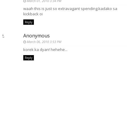
March 01, 2010 3:34 PM
waah this is just so extravagant spending.kadako sa
kickback oi
Reply
Anonymous
March 06, 2010 3:53 PM
korek ka dyan! hehehe...
Reply