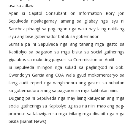
usa ka adlaw.
Apan si Capitol Consultant on Information Rory Jon
Sepulveda nipakagamay lamang sa gilabay nga isyu ni
Sanchez pinaagi sa pag-ingon nga wala nay laing nakitang
isyu ang bise gobernador batok sa gobernador.
Sumala pa ni Sepulveda nga ang tanang mga gasto sa
Kapitolyo sa pagkaon sa mga bisita sa social gatherings
gipaubos sa makuting pagsusi sa Commission on Audit.
Si Sepulveda miingon nga sukad sa paglingkod ni Gob.
Gwendolyn Garcia ang COA wala gyud mokomentaryo sa
ilang audit report nga nanghinobra ang gastos sa buhatan
sa gobernadora alang sa pagkaon sa mga kalihukan niini.
Dugang pa ni Sepulveda nga may laing katuyoan ang mga
social gatherings sa Kapitolyo ug usa na niini mao ang pag-
promote sa lalawigan sa mga inilang mga dinapit nga mga
bisita (Banat News)